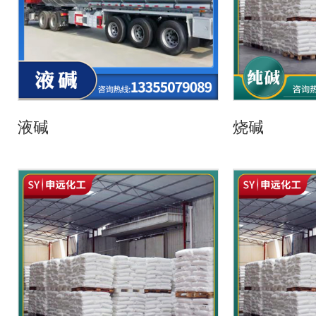
液碱
烧碱