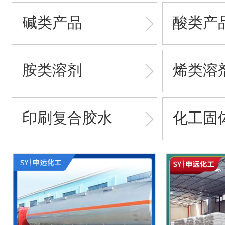
碱类产品
酸类产
胺类溶剂
烯类溶
印刷复合胶水
化工固