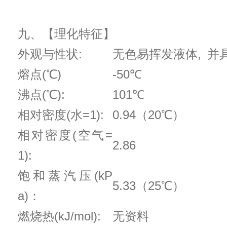
九、【理化特征】
外观与性状:
无色易挥发液体, 并
熔点(℃)
-50℃
沸点(℃):
101℃
相对密度(水=1):
0.94（20℃）
相对密度(空气=
2.86
1):
饱和蒸汽压(kP
5.33（25℃）
a)：
燃烧热(kJ/mol):
无资料