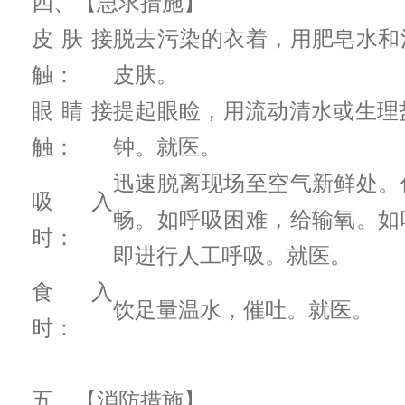
四、【急求措施】
皮肤接
脱去污染的衣着，用肥皂水和
触：
皮肤。
眼睛接
提起眼睑，用流动清水或生理
触：
钟。就医。
迅速脱离现场至空气新鲜处。
吸入
畅。如呼吸困难，给输氧。如
时：
即进行人工呼吸。就医。
食入
饮足量温水，催吐。就医。
时：
五、【消防措施】