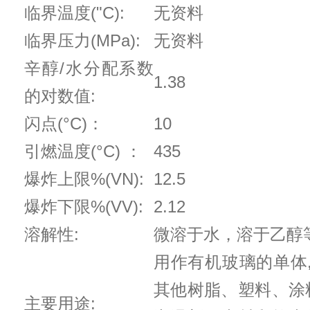
临界温度("C):
无资料
临界压力(MPa):
无资料
辛醇/水分配系数
1.38
的对数值:
闪点(°C)：
10
引燃温度(°C) ：
435
爆炸上限%(VN):
12.5
爆炸下限%(VV):
2.12
溶解性:
微溶于水，溶于乙醇
用作有机玻璃的单体
其他树脂、塑料、涂
主要用途: